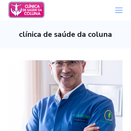
Skip
to
content
Medical
clínica de saúde da coluna